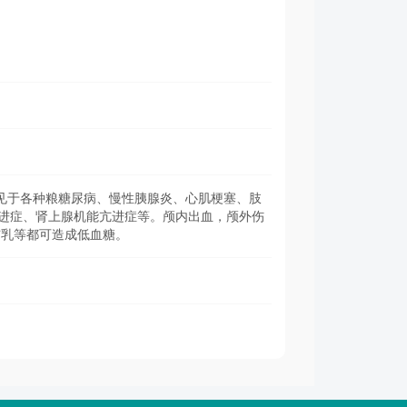
常见于各种粮糖尿病、慢性胰腺炎、心肌梗塞、肢
进症、肾上腺机能亢进症等。颅内出血，颅外伤
哺乳等都可造成低血糖。