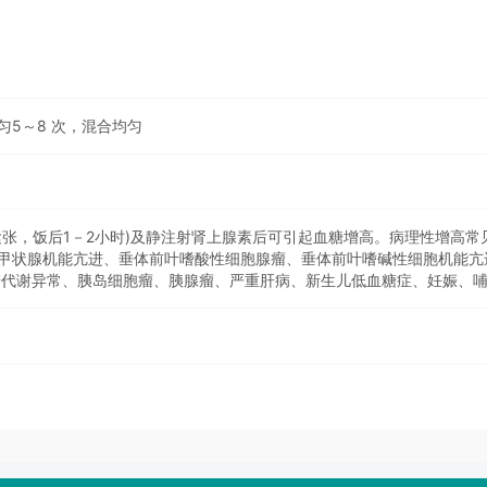
匀5～8 次，混合均匀
紧张，饭后1－2小时)及静注射肾上腺素后可引起血糖增高。病理性增高
甲状腺机能亢进、垂体前叶嗜酸性细胞腺瘤、垂体前叶嗜碱性细胞机能亢
糖代谢异常、胰岛细胞瘤、胰腺瘤、严重肝病、新生儿低血糖症、妊娠、