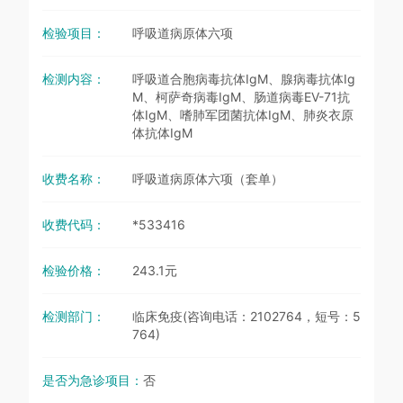
检验项目：
呼吸道病原体六项
检测内容：
呼吸道合胞病毒抗体IgM、腺病毒抗体Ig
M、柯萨奇病毒IgM、肠道病毒EV-71抗
体IgM、嗜肺军团菌抗体IgM、肺炎衣原
体抗体IgM
收费名称：
呼吸道病原体六项（套单）
收费代码：
*533416
检验价格：
243.1元
检测部门：
临床免疫(咨询电话：2102764，短号：5
764)
是否为急诊项目：
否