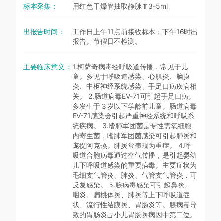
标本采集：
用红色干燥管抽取静脉血3-5ml
出报告时间：
工作日上午11点前接收标本；下午16时出
报告。节假日不检测。
主要临床意义：
1.柯萨奇病毒经呼吸道传播，常见于儿
童。多见于呼吸道感染、心肌炎、脑膜
炎、中枢神经系统感染、手足口病疾病相
关。 2.肠道病毒EV-71可引起手足口病。
多发生于３岁以下学龄前儿童。肠道病毒
EV-71感染会引起严重神经系统和呼吸系
统疾病。 3.嗜肺军团菌是专性需氧细胞
内寄生菌，嗜肺军团菌感染可引起肺炎和
庞提阿克热。肺炎常表现为重症。 4.呼
吸道合胞病毒通过空气传播，是引起婴幼
儿下呼吸道感染的重要病毒。主要症状为
毛细支气管炎、肺炎、气管支气管炎，可
反复感染。 5.腺病毒感染可引起鼻炎、
咽炎、扁桃体炎、肺炎等上下呼吸道症
状、流行性结膜炎、胃肠炎等。腺病毒导
致的胃肠炎占小儿胃肠炎病因中第二位。