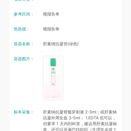
参考区间：
视报告单
危急值：
视报告单
容器名称：
肝素锂抗凝管(绿色)
容器图片：
标本采集：
肝素钠抗凝骨髓穿刺液 2-3ml；或肝素钠
抗凝外周全血 3-5ml； 1.EDTA 也可以，
但要求 1 天内到科室，建议用肝素抗凝标
本。还可以送淋巴结组织（生理盐水或 1