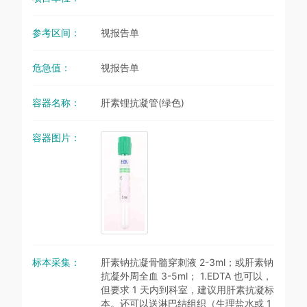
参考区间：
视报告单
危急值：
视报告单
容器名称：
肝素锂抗凝管(绿色)
容器图片：
标本采集：
肝素钠抗凝骨髓穿刺液 2-3ml；或肝素钠
抗凝外周全血 3-5ml； 1.EDTA 也可以，
但要求 1 天内到科室，建议用肝素抗凝标
本。还可以送淋巴结组织（生理盐水或 1