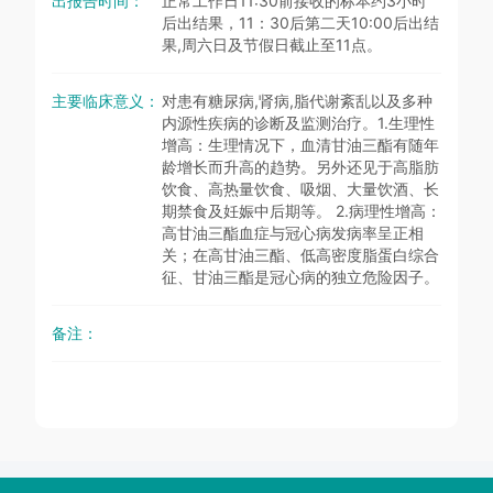
出报告时间：
正常工作日11:30前接收的标本约3小时
后出结果，11：30后第二天10:00后出结
果,周六日及节假日截止至11点。
主要临床意义：
对患有糖尿病,肾病,脂代谢紊乱以及多种
内源性疾病的诊断及监测治疗。1.生理性
增高：生理情况下，血清甘油三酯有随年
龄增长而升高的趋势。另外还见于高脂肪
饮食、高热量饮食、吸烟、大量饮酒、长
期禁食及妊娠中后期等。 2.病理性增高：
高甘油三酯血症与冠心病发病率呈正相
关；在高甘油三酯、低高密度脂蛋白综合
征、甘油三酯是冠心病的独立危险因子。
备注：