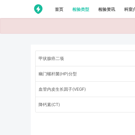
首页
检验类型
检验资讯
科室
甲状腺癌二项
幽门螺杆菌(HP)分型
血管内皮生长因子(VEGF)
降钙素(CT)